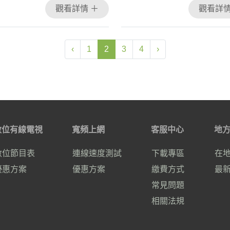
觀看詳情 ＋
觀看詳情
‹
1
2
3
4
›
數位有線電視
寬頻上網
客服中心
地
數位節目表
連線速度測試
下載專區
在
優惠方案
優惠方案
繳費方式
最
常見問題
相關法規