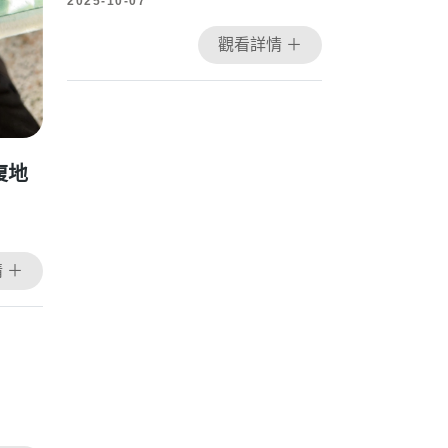
2025-10-07
觀看詳情 ＋
復地
 ＋