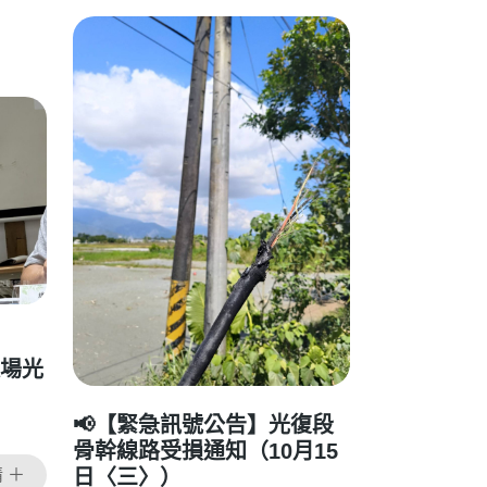
制
進場光
📢【緊急訊號公告】光復段
骨幹線路受損通知（10月15
日〈三〉）
 ＋