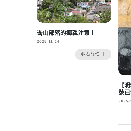
崙山部落的鄉親注意！
2025-11-26
觀看詳情 ＋
【明利
號已
2025-