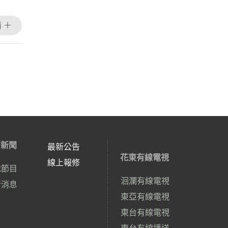
 ＋
方新聞
最新公告
花東有線電視
線上報修
地節目
洄瀾有線電視
新消息
東亞有線電視
東台有線電視