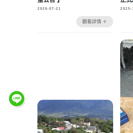
整公告 】
正式
2026-07-21
2025-
觀看詳情 ＋