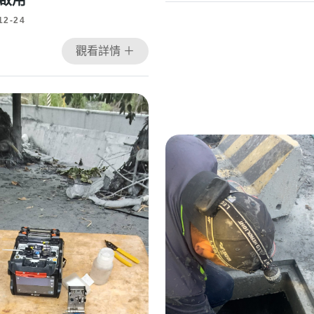
啟用
12-24
觀看詳情 ＋