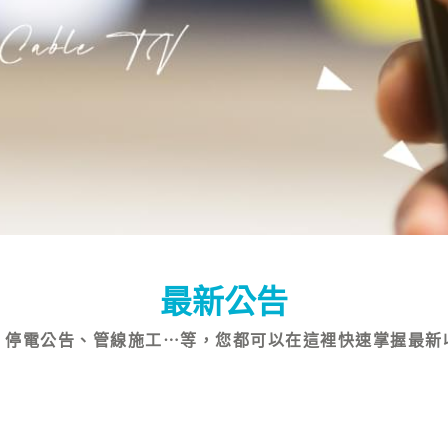
最新公告
、停電公告、管線施工⋯等，您都可以在這裡快速掌握最新